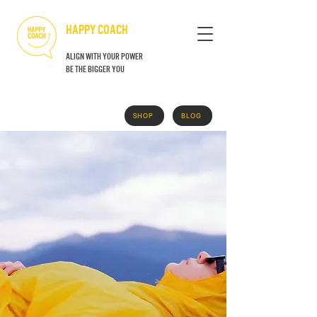
HAPPY COACH
align with your power
BE THE BIGGER YOU
SHOP
BLOG
GRATIS BOEK