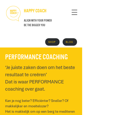
HAPPY COACH
align with your power
BE THE BIGGER YOU
SHOP
BLOG
GRATIS BOEK
Performance coaching
‘Je juiste zaken doen om het beste
resultaat te creëren’
Dat is waar PERFORMANCE
coaching over gaat.
Kan je nog beter? Efficiënter? Sneller? Of
makkelijker en moeitelozer?
Het is makkelijk om op een berg te mediteren