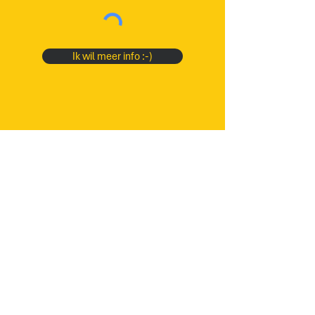
Ik wil meer info :-)
Blijf op de hoogte dankzij onze
tweewekelijkse HAPPY-TIP
Abonneren