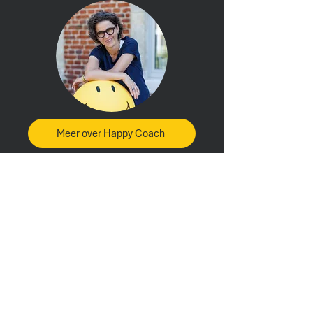
Meer over Happy Coach
align with your power
thanks to NLP & hypnosis
Happy Coach is een brand van Trust Based BV
BTW 0739 882 148
Headquarters