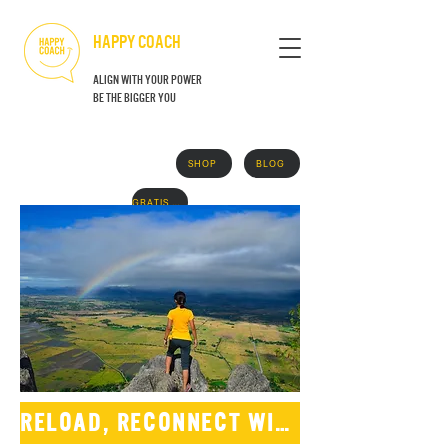
HAPPY COACH
align with your power
BE THE BIGGER YOU
SHOP
BLOG
GRATIS BOEK
Reload, reconnect with your Soul