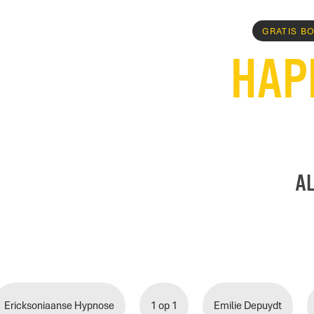
GRATIS B
HAP
a
Ericksoniaanse Hypnose
1 op 1
Emilie Depuydt