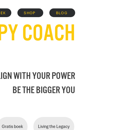
OEK
SHOP
BLOG
PY COACH
lign with your power
BE THE BIGGER YOU
Gratis boek
Living the Legacy