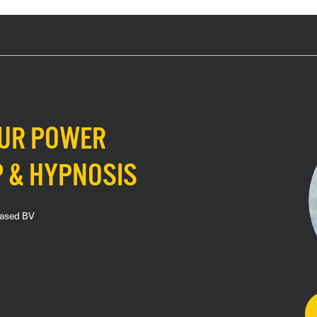
our power
P & hypnosis
Based BV