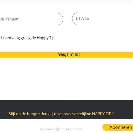
Ik ontvang graag de Happy Tip
Yes, I'm In!
Blijf op de hoogte dankzij onze tweewekelijkse HAPPY-TIP
Abonneren